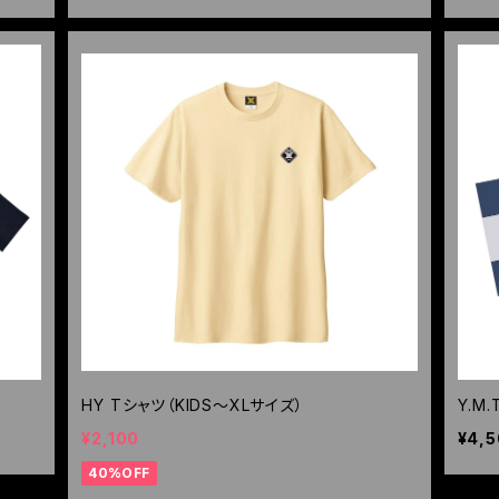
HY Tシャツ（KIDS〜XLサイズ）
Y.M
¥2,100
¥4,
40%OFF